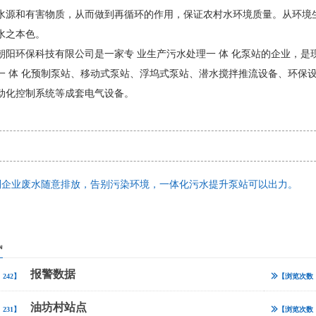
水源和有害物质，从而做到再循环的作用，保证农村水环境质量。从环境
水之本色。
朝阳环保科技有限公司是一家专 业生产污水处理一 体 化泵站的企业，
一 体 化预制泵站、移动式泵站、浮坞式泵站、潜水搅拌推流设备、环保
动化控制系统等成套电气设备。
别企业废水随意排放，告别污染环境，一体化污水提升泵站可以出力。
讯
报警数据
242】
【浏览次数：
油坊村站点
231】
【浏览次数：