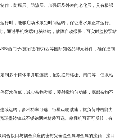
绕制作，防腐层、防渗层、加强层及外表的老化层，具有极强
有运行时，能够启动水泵短时间运转，保证潜水泵正常运行。
能，通过手机终端/电脑终端，故障自动报警，可实时监控泵站
BB/西门子/施耐德/德力西等国际知名品牌元器件，确保控制
可定制多个筒体串并联连接，配以拦污格栅、闸门等，使泵站
与停泵水位低，减少杂物淤积，喷射搅均匀功能，底部杂物不
小时连续运转，多种功率可选，行星齿轮减速，抗负荷冲击能力
体外壳球墨铸铁或不锈钢两种材质可选。格栅机可正可反转，有
泵耦合接口与耦合底座的密封完全是金属与金属的接触，接口