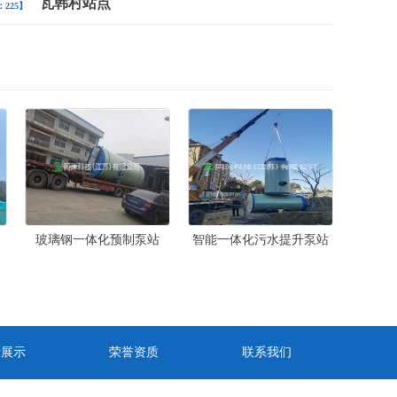
瓦韩村站点
225】
玻璃钢一体化预制泵站
智能一体化污水提升泵站
价格
绩展示
荣誉资质
联系我们