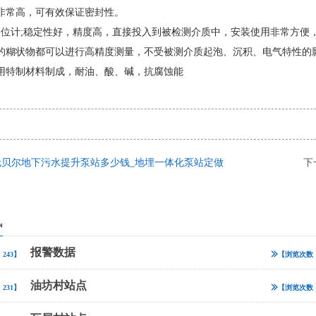
非常高，可有效保证密封性。
液位计;稳定性好，精度高，直接投入到被检测介质中，安装使用非常方便
的糊状物都可以进行高精度测量，不受被测介质起泡、沉积、电气特性的影
用特制材料制成，耐油、酸、碱，抗腐蚀能
伦贝尔地下污水提升泵站多少钱_地埋一体化泵站定做
下
讯
报警数据
243】
【浏览次数：
油坊村站点
231】
【浏览次数：