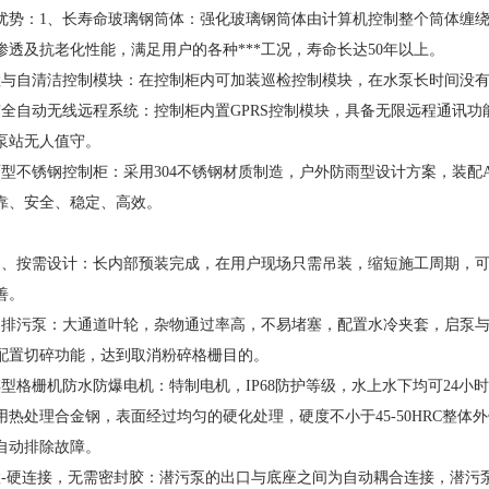
优势：1、长寿命玻璃钢筒体：强化玻璃钢筒体由计算机控制整个筒体缠
渗透及抗老化性能，满足用户的各种***工况，寿命长达50年以上。
检与自清洁控制模块：在控制柜内可加装巡检控制模块，在水泵长时间没
守全自动无线远程系统：控制柜内置GPRS控制模块，具备无限远程通讯功
泵站无人值守。
雨型不锈钢控制柜：采用304不锈钢材质制造，户外防雨型设计方案，装配A
靠、安全、稳定、高效。
构、按需设计：长内部预装完成，在用户现场只需吊装，缩短施工周期，
善。
口排污泵：大通道叶轮，杂物通过率高，不易堵塞，配置水冷夹套，启泵
配置切碎功能，达到取消粉碎格栅目的。
碎型格栅机防水防爆电机：特制电机，IP68防护等级，水上水下均可24
用热处理合金钢，表面经过均匀的硬化处理，硬度不小于45-50HRC整
自动排除故障。
置-硬连接，无需密封胶：潜污泵的出口与底座之间为自动耦合连接，潜污