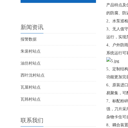
产品特点及
的防腐、防
2、水泵巡
新闻资讯
3、无人值
运行，实现
报警数据
4、户外防
朱裴村站点
系统运行可
油坊村站点
5、定制结
西叶沈村站点
功能更加完
6、原装进
瓦屋村站点
易聚集，可
瓦韩村站点
7、标配粉
强，刀片采
杂物卡住可
联系我们
8、耦合装