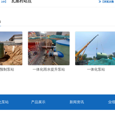
瓦屋村站点
249】
【浏览次数：
品
预制泵站
一体化雨水提升泵站
一体化泵站
化泵站
产品展示
新闻资讯
业