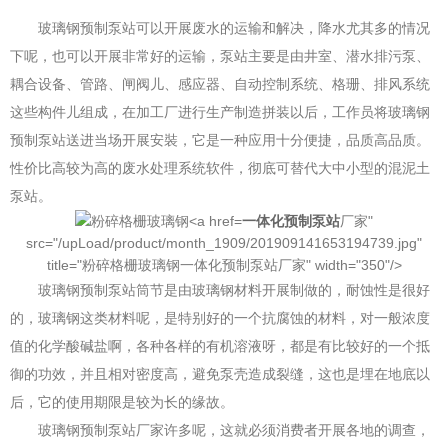
玻璃钢预制泵站可以开展废水的运输和解决，降水尤其多的情况
下呢，也可以开展非常好的运输，泵站主要是由井室、潜水排污泵、
耦合设备、管路、闸阀儿、感应器、自动控制系统、格珊、排风系统
这些构件儿组成，在加工厂进行生产制造拼装以后，工作员将玻璃钢
预制泵站送进当场开展安裝，它是一种应用十分便捷，品质高品质。
性价比高较为高的废水处理系统软件，彻底可替代大中小型的混泥土
泵站。
一体化预制泵站
厂家"
src="/upLoad/product/month_1909/201909141653194739.jpg"
title="粉碎格栅玻璃钢一体化预制泵站厂家" width="350"/>
玻璃钢预制泵站筒节是由玻璃钢材料开展制做的，耐蚀性是很好
的，玻璃钢这类材料呢，是特别好的一个抗腐蚀的材料，对一般浓度
值的化学酸碱盐啊，各种各样的有机溶液呀，都是有比较好的一个抵
御的功效，并且相对密度高，避免泵壳造成裂缝，这也是埋在地底以
后，它的使用期限是较为长的缘故。
玻璃钢预制泵站厂家许多呢，这就必须消费者开展各地的调查，