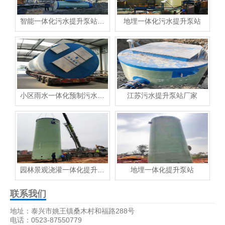
智能一体化污水提升泵站价格
地埋一体化污水提升泵站
小区雨水一体化预制污水泵站
江苏污水提升泵站厂家
园林景观浇灌一体化提升泵站
地埋一体化提升泵站
联系我们
地址：泰兴市姚王镇桑木村和福路288号
电话：0523-87550779