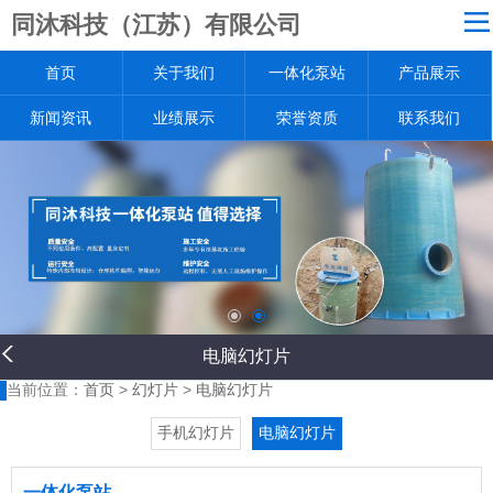
同沐科技（江苏）有限公司
网站导航
首页
关于我们
一体化泵站
产品展示
关于我们
一体化泵站
新闻资讯
业绩展示
荣誉资质
联系我们
产品展示
新闻资讯
业绩展示
荣誉资质
联系我们
返回首页
电脑幻灯片
当前位置：
首页
>
幻灯片
>
电脑幻灯片
手机幻灯片
电脑幻灯片
一体化泵站